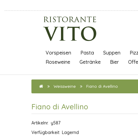
Vorspeisen
Pasta
Suppen
Piz
Roseweine
Getränke
Bier
Off
Weissweine
Fiano di Avellino
Fiano di Avellino
Artikelnr.
y587
Verfügbarkeit
Lagernd